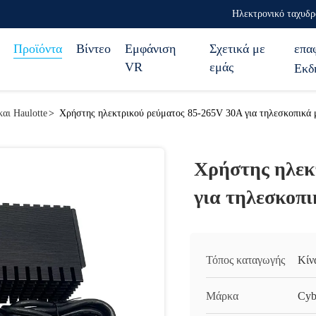
Ηλεκτρονικό ταχυδρ
Προϊόντα
Βίντεο
Εμφάνιση
Σχετικά με
επα
VR
εμάς
Εκδ
αι Haulotte
>
Χρήστης ηλεκτρικού ρεύματος 85-265V 30A για τηλεσκοπικά 
Χρήστης ηλεκ
για τηλεσκοπι
Τόπος καταγωγής
Κίν
Μάρκα
Cyb