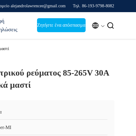
ομείο alejandrolawrencee@gmail.com
Τηλ. 86-193-9798-8082
φή


Ζητήστε ένα απόσπασμα
ηλώσεις
μαστί
τρικού ρεύματος 85-265V 30A
κά μαστί
α
er-MI