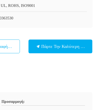
 UL, ROHS, ISO9001
0363530
παφή Με
Πάρτε Την Καλύτερη Τιμή
Προσαρμογή: