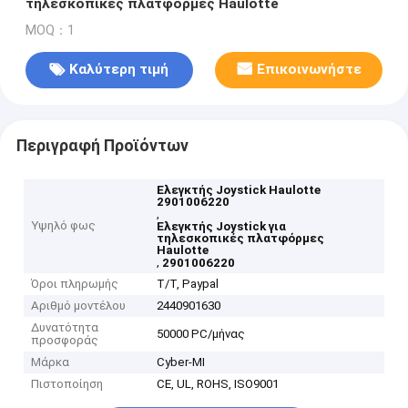
τηλεσκοπικές πλατφόρμες Haulotte
MOQ：1
Καλύτερη τιμή
Επικοινωνήστε
Περιγραφή Προϊόντων
Ελεγκτής Joystick Haulotte
2901006220
,
Υψηλό φως
Ελεγκτής Joystick για
τηλεσκοπικές πλατφόρμες
Haulotte
,
2901006220
Όροι πληρωμής
T/T, Paypal
Αριθμό μοντέλου
2440901630
Δυνατότητα
50000 PC/μήνας
προσφοράς
Μάρκα
Cyber-MI
Πιστοποίηση
CE, UL, ROHS, ISO9001